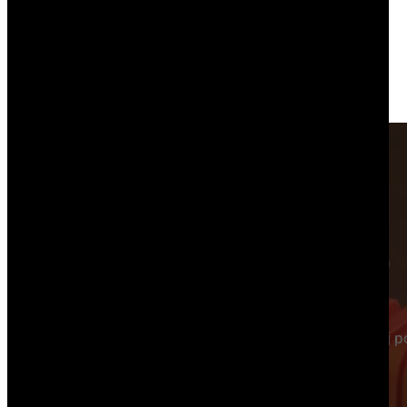
Współpracujmy!
wiedz nam o swoim pomyśle, o swoim biznesie, o swojej po
prostu zapoznaj się z nami lepiej.
Odezwiemy się najszybciej jak to możliwe.