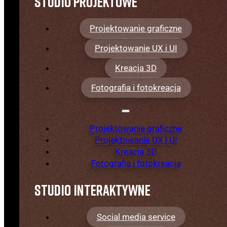
Studio projektowe
średnio nakładowe produkty o kształtach
ograniczonych wyłącznie wyobraźnią.
Projektowanie graficzne
Projektowanie UX i UI
Zamów projekt
Kreacja 3D
Fotografia i fotokreacja
Projektowanie graficzne
Projektowanie UX i UI
Kreacja 3D
Fotografia i fotokreacja
Studio interaktywne
Social media service