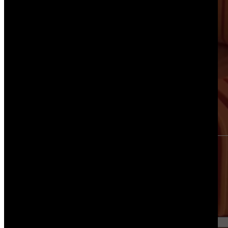
ntakt bezpośredni
biuro@d3pro.pl
+48 503 353 227
Napisz do nas - skontaktujemy się z Tobą