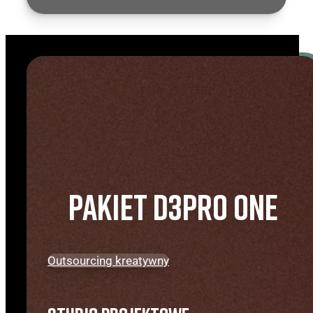
Drukarnia Printnij
Pakiet D3PRO ONE
Nietypowe kształty
Outsourcing kreatywny
Posiadamy na wyposażeniu plotery rolowe jak i
stołowe. Stąd też możemy oferować nisko i