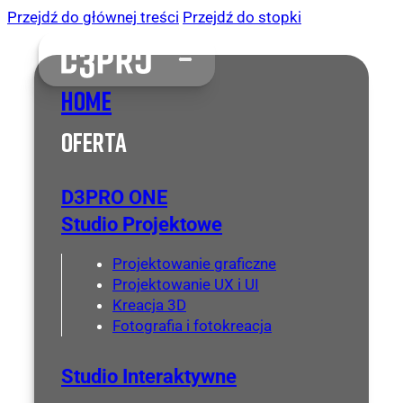
Przejdź do głównej treści
Przejdź do stopki
Home
Oferta
D3PRO ONE
Studio Projektowe
Projektowanie graficzne
Projektowanie UX i UI
Kreacja 3D
Fotografia i fotokreacja
Studio Interaktywne