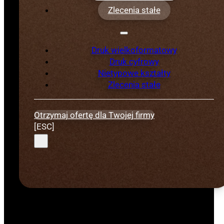
Zlecenia stałe
Papiery, kartony
Płyty spienione
Druk wielkoformatowy
Naklejki
Druk cyfrowy
inne materiały sztywne i z roli
Nietypowe kształty
Zlecenia stałe
Otrzymaj ofertę dla Twojej firmy
[ESC]
Wybrane case-
study