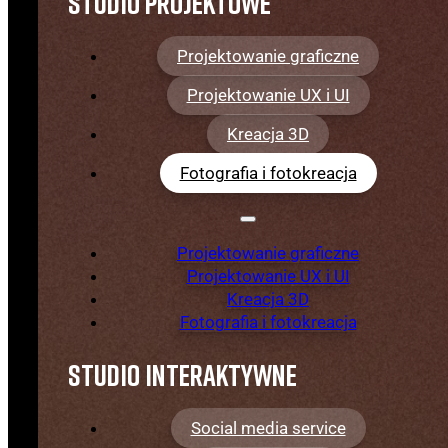
Studio projektowe
pozwala wprowadzić dusze do generatywnego
świata.
Projektowanie graficzne
Projektowanie UX i UI
Zamów projekt
Kreacja 3D
Fotografia i fotokreacja
Projektowanie graficzne
Projektowanie UX i UI
Kreacja 3D
Fotografia i fotokreacja
Studio interaktywne
Social media service