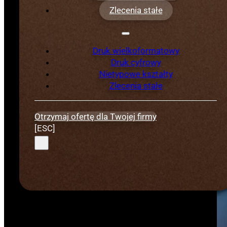
tańszy niż organizacja sesji z
Zlecenia stałe
koniecznością przygotowania
produktów pod fotografię.
Druk wielkoformatowy
Druk cyfrowy
Nietypowe kształty
Zlecenia stałe
Otrzymaj ofertę dla Twojej firmy
[ESC]