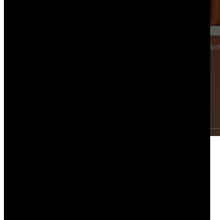
Wyrażam zgodę na kontakt mailowy lub telefoniczny w celu obsł
zgłoszenia.
Google reCaptcha: Nieprawidłowy klucz witryny.
Wyślij