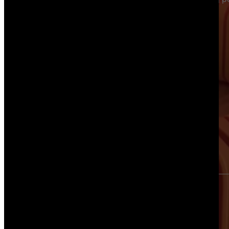
prostu zapoznaj się z nami lepiej.
Odezwiemy się najszybciej jak to możliwe.
ntakt bezpośredni
biuro@d3pro.pl
+48 503 353 227
Napisz do nas - skontaktujemy się z Tobą