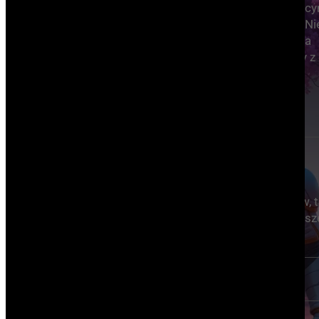
dla nas dodatkowym boostem, zwiększając
możliwości i otwierającym nowe perspektywy. Ni
w naszej pracy kładziemy duży nacisk na
bezpieczeństwo licencyjne, stąd też korzystamy z
o klarownej deklaracji licencyjnej.
Nowe możliwości
To co nie miało ekonomicznych fundamentów, t
niejednokrotnie jest możliwe, dzięki przyspiesz
z Ai.