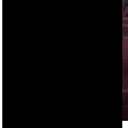
Specjalistyczne narzędzia
Naprawianie słabej jakości zdjęć, sprawdzan
poprawności merytorycznej projektu i cała m
innych zastosowań wspierających
Kreatyność - level Master
Korzystanie z narzędzi AI, poza wiedzą
technologiczną wymaga dużej kreatywności
a kreatywność to nasza specjalność!