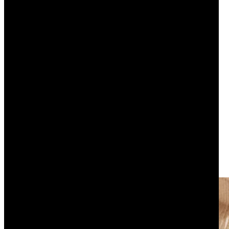
Fotografia eventowa i produktowa
w klasycznym wydaniu.
Organizujemy sesje u klienta lub u
nas. Wykonujemy również zdjęcia
na eventach firmowych.
Kiedy odpalamy aparat?
Fotografia produktowa
Eventy firmowe
Sesje korporacyjne