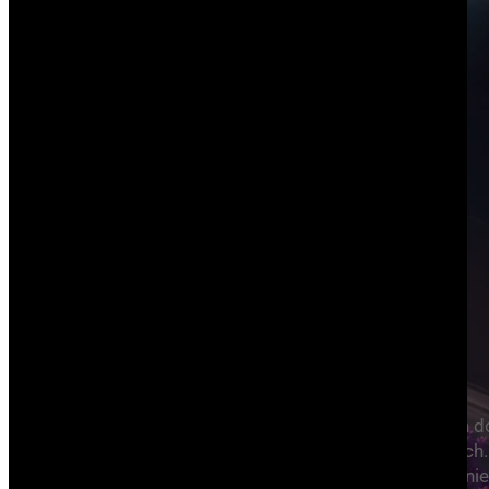
AI w naszym
workflow
Nowoczesne modele sztucznej inteligencji na d
zadomowiły się w niemal wszystkich branżach.
inaczej jest w projektowaniu graficznym. Używanie 